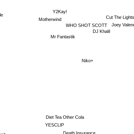
Y2Kay!
le
Cut The Light
Motherwind
Joey Valen
WHO SHOT SCOTT
DJ Khalil
Mr Fantastik
Niko+
Diet Tea Other Cola
YESCLIP
Death Insurance