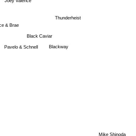
Joey Valence
s
Thunderheist
ce & Brae
Black Caviar
Blackway
Pavelo & Schnell
Mike Shinoda