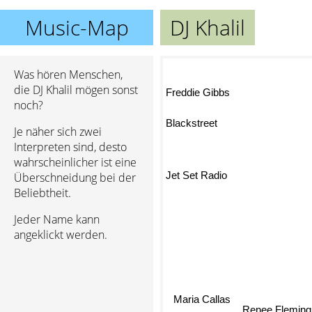
Music-Map
DJ Khalil
Was hören Menschen,
die DJ Khalil mögen sonst
Freddie Gibbs
noch?
Blackstreet
Je näher sich zwei
Interpreten sind, desto
wahrscheinlicher ist eine
Jet Set Radio
Überschneidung bei der
Beliebtheit.
Jeder Name kann
angeklickt werden.
Maria Callas
Renee Fleming