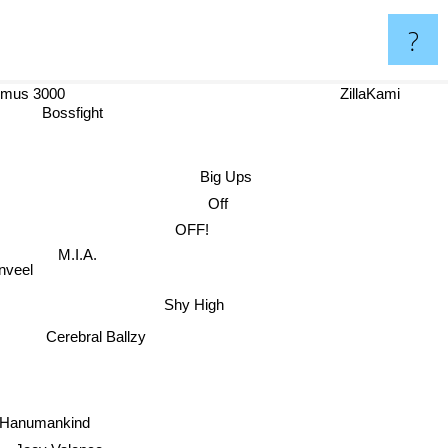
?
ismus 3000
ZillaKami
Bossfight
Big Ups
Off
OFF!
M.I.A.
Enveel
Shy High
Cerebral Ballzy
Hanumankind