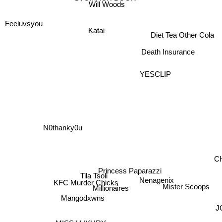
Will Woods
Feeluvsyou
Katai
Diet Tea Other Cola
Death Insurance
YESCLIP
N0thanky0u
C
Princess Paparazzi
Tila Tsoli
Nenagenix
KFC Murder Chicks
Mister Scoops
Millionaires
Mangodxwns
J