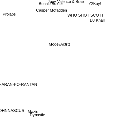
Y2Kay!
Bonnie Baxter
Casper Mcfadden
Prolaps
WHO SHOT SCOTT
DJ Khalil
Model/Actriz
HARAN-PO-RANTAN
Mazie
OHNNASCUS
Dynastic