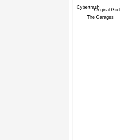
Cybertrash
Original God
The Garages