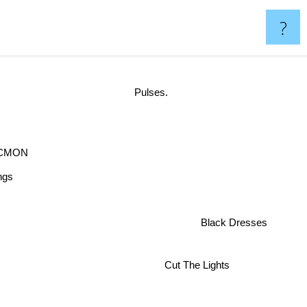
?
Pulses.
CMON
ings
Black Dresses
Cut The Lights
Joey Valence & Brae