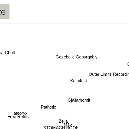
ce
a-Chott
Gezebelle Gaburgably
Outer Limits Record
Kets4eki
Gjallarhornit
Pathetic
Hateoryx
Free Refills
Zeija
M1v
STOMACH BOOK