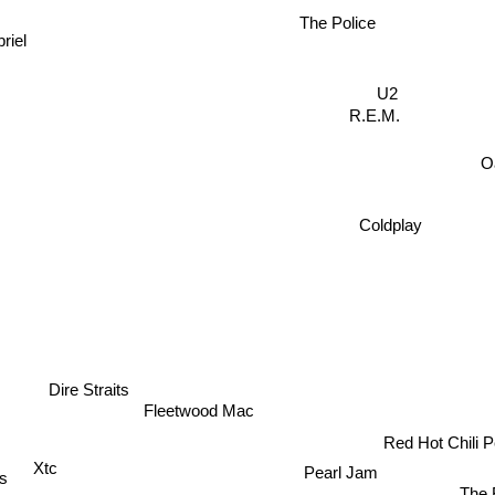
The Police
riel
U2
R.E.M.
O
Coldplay
Dire Straits
Fleetwood Mac
Red Hot Chili 
Xtc
Pearl Jam
s
The 