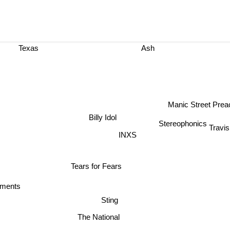
Texas
Ash
Manic Street Pre
Billy Idol
Stereophonics
Travi
INXS
Tears for Fears
ements
Sting
The National