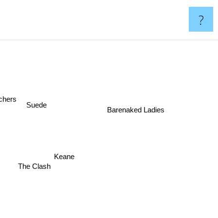
?
achers
Suede
Barenaked Ladies
s
Keane
The Clash