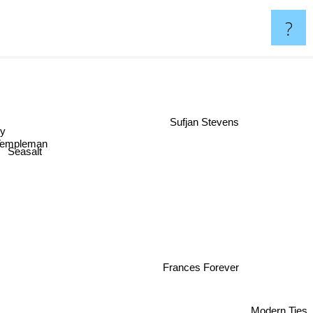
?
Sufjan Stevens
vy
 Templeman
Seasalt
y
Frances Forever
Modern Ties