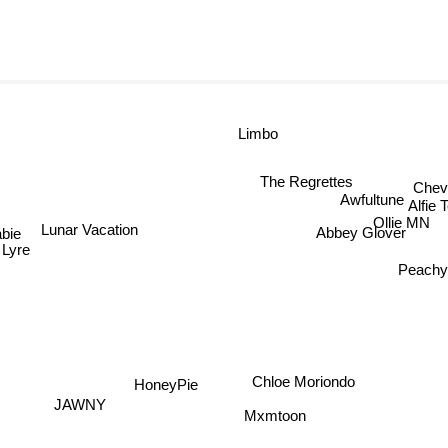
Limbo
The Regrettes
Che
Awfultune
Alfie
Ollie MN
bie
Lunar Vacation
Abbey Glover
 Lyre
Peach
Chloe Moriondo
HoneyPie
JAWNY
Mxmtoon