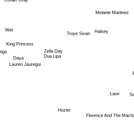
Melanie Martinez
Wet
Halsey
Troye Sivan
King Princess
rigo
Zella Day
Dua Lipa
Daya
Lauren Jauregui
S
Lauv
Hozier
Florence And The Machi