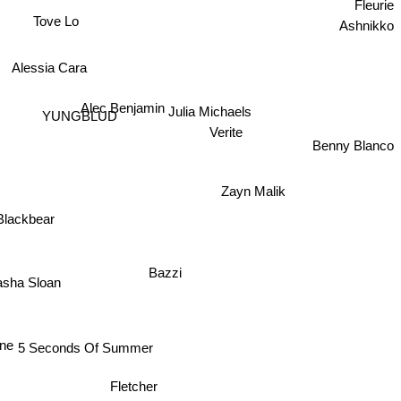
Fleurie
Ashnikko
Tove Lo
Alessia Cara
Alec Benjamin
Julia Michaels
YUNGBLUD
Verite
Benny Blanco
Zayn Malik
Blackbear
Bazzi
asha Sloan
ne
5 Seconds Of Summer
Fletcher