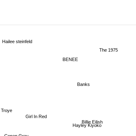
Hailee steinfeld
The 1975
BENEE
Banks
Troye
Girl In Red
Billie Eilish
Hayley Kiyoko
Conan Gray