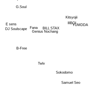
G.Soul
Kitsyojii
lIlBOI
E sens
YUMDDA
Fana
BILL STAX
DJ Soulscape
Genius Nochang
B-Free
Twlv
Sokodomo
Samuel Seo