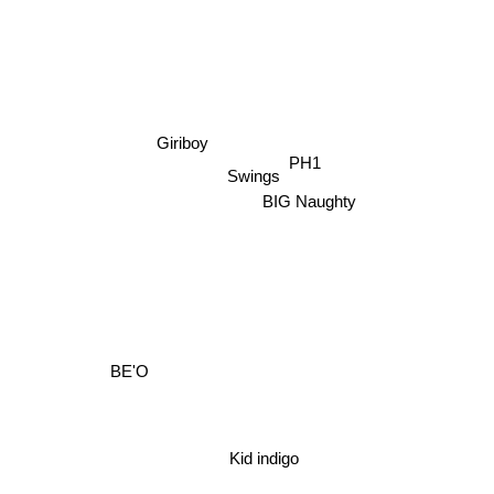
Giriboy
PH1
Swings
BIG Naughty
BE'O
Kid indigo