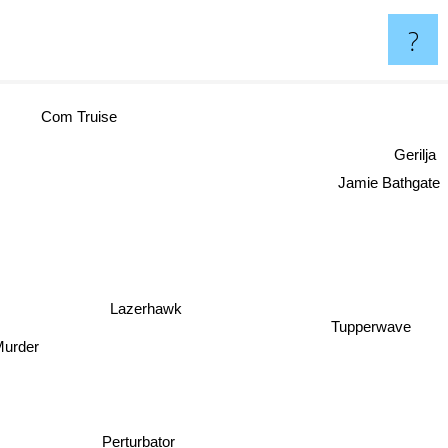
?
Com Truise
Gerilja
Jamie Bathgate
Lazerhawk
Tupperwave
Murder
Perturbator