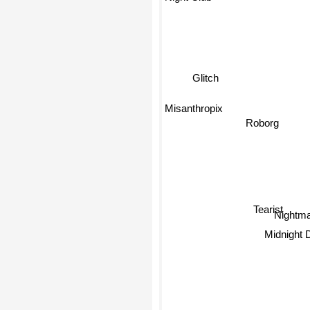
Glitch
Misanthropix
Roborg
Tearist
Nightma
Midnight