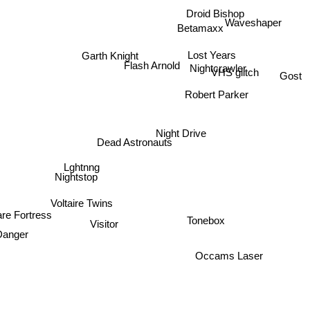
Droid Bishop
Waveshaper
Betamaxx
Lost Years
Garth Knight
Nightcrawler
Flash Arnold
VHS glitch
Gost
Robert Parker
Night Drive
Dead Astronauts
Lghtnng
Nightstop
Voltaire Twins
re Fortress
Tonebox
Visitor
 Danger
Occams Laser