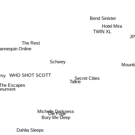
Bend Sinister
Hotel Mira
TWIN XL
J
The Rest
annequin Online
Schwey
Mount
WHO SHOT SCOTT
emy
Secret Cities
Talkie
The Escapes
onument
Michelle Darkness
Die Fuge
Bury Me Deep
Dahlia Sleeps