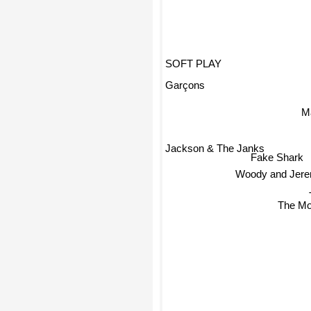
SOFT PLAY
Garçons
M
Jackson & The Janks
Fake Shark
Woody and Jer
The M