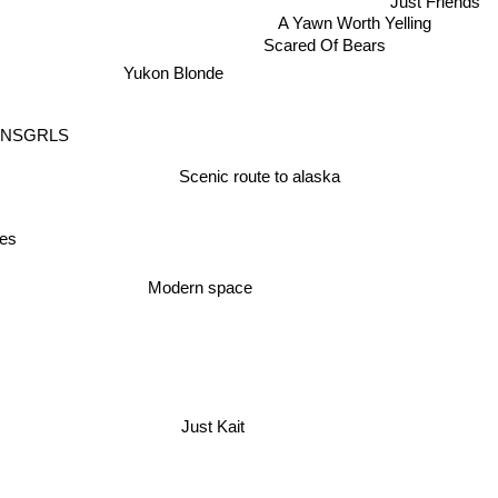
Just Friends
A Yawn Worth Yelling
Scared Of Bears
Yukon Blonde
PNSGRLS
Scenic route to alaska
ies
Modern space
Just Kait