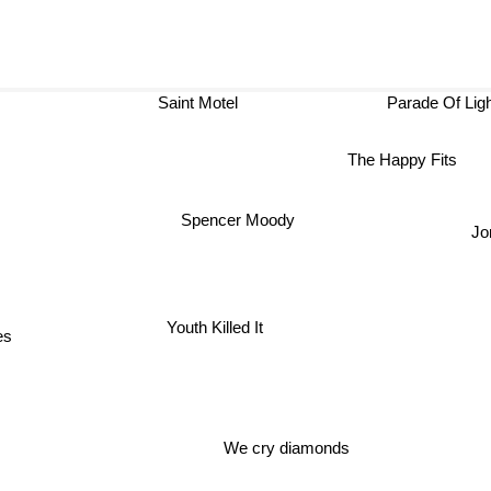
Saint Motel
Parade Of Ligh
The Happy Fits
Spencer Moody
Jon
Youth Killed It
nes
We cry diamonds