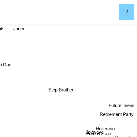
?
ts
Janee
 Doe
Step Brother
Future Teens
Retirement Party
Hollerado
Joywave
Fredo Disco