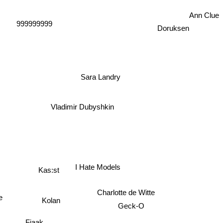
Ann Clue
999999999
Doruksen
Sara Landry
Vladimir Dubyshkin
I Hate Models
Kas:st
Charlotte de Witte
e
Kolan
Geck-O
Fjaak