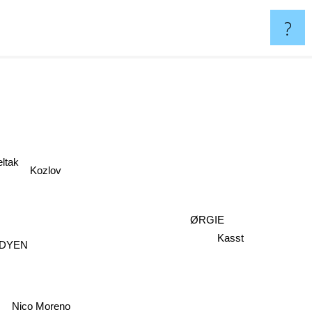
?
eltak
Kozlov
ØRGIE
Kasst
DYEN
Nico Moreno