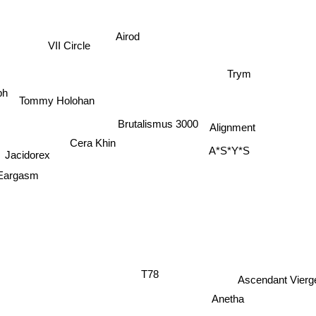
Airod
VII Circle
Trym
ph
Tommy Holohan
Brutalismus 3000
Alignment
Cera Khin
A*S*Y*S
Jacidorex
Eargasm
T78
Ascendant Vierg
Anetha