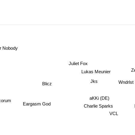
r Nobody
Juliet Fox
Z
Lukas Meunier
Jks
Wndrlst
Blicz
aKKi (DE)
corum
Eargasm God
Charlie Sparks
VCL