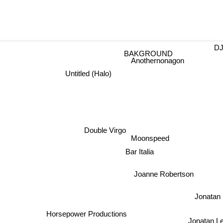
DJ
BAKGROUND
Anothernonagon
Untitled (Halo)
Double Virgo
Moonspeed
Bar Italia
Joanne Robertson
Jonatan
Horsepower Productions
Jonatan L