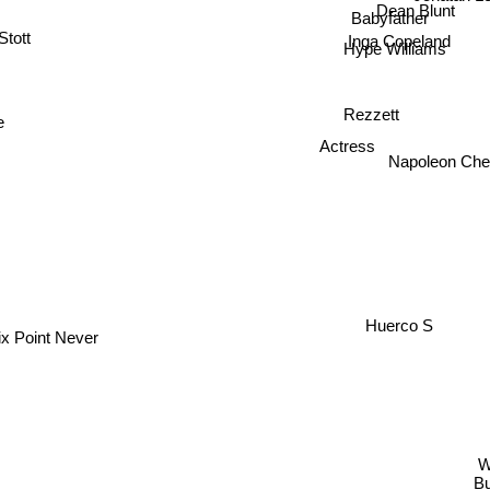
Dean Blunt
Babyfather
Stott
Inga Copeland
Hype Williams
Rezzett
e
Actress
Napoleon Che
Huerco S
ix Point Never
W
Bu