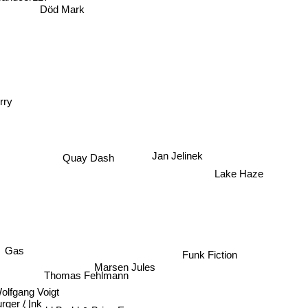
Död Mark
rry
Jan Jelinek
Quay Dash
Lake Haze
Gas
Funk Fiction
Marsen Jules
Thomas Fehlmann
olfgang Voigt
rger / Ink