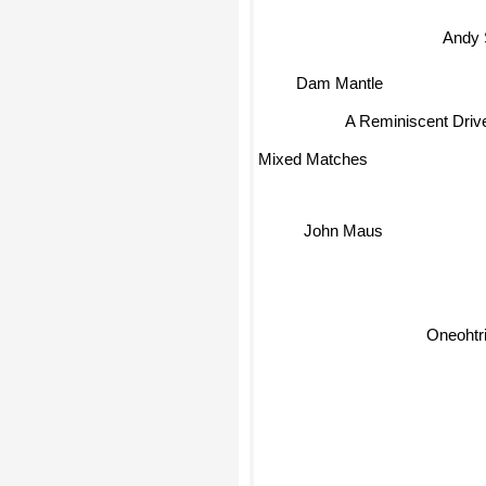
Andy 
Dam Mantle
A Reminiscent Driv
Mixed Matches
John Maus
Oneohtr