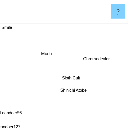
?
 Smile
Murlo
Chromedealer
Sloth Cult
Shinichi Atobe
 Leandoer96
eandoer127