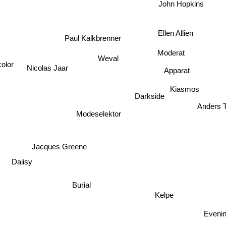
John Hopkins
Ellen Allien
Paul Kalkbrenner
Moderat
Weval
color
Nicolas Jaar
Apparat
Kiasmos
Darkside
Anders T
Modeselektor
Jacques Greene
Daiisy
Burial
Kelpe
Evenin