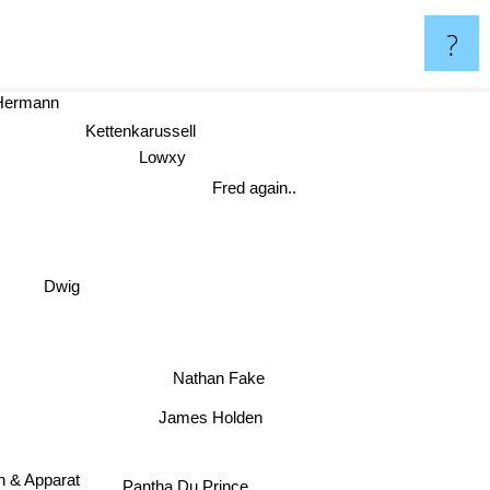
?
ermann
Kettenkarussell
Lowxy
Fred again..
Dwig
Nathan Fake
James Holden
en & Apparat
Pantha Du Prince