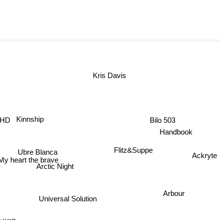
Kris Davis
HD
Bilo 503
Kinnship
Handbook
Flitz&Suppe
Ubre Blanca
Ackryte
y heart the brave
Arctic Night
Arbour
Universal Solution
UKIS