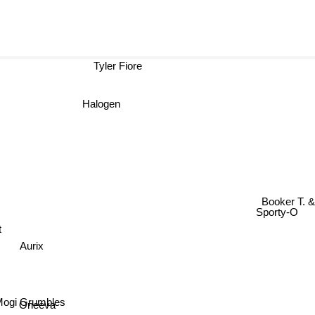
Tyler Fiore
Halogen
Booker T. & the M.G
Sporty-O
t
Aurix
ogi Grumbles
Oneeva