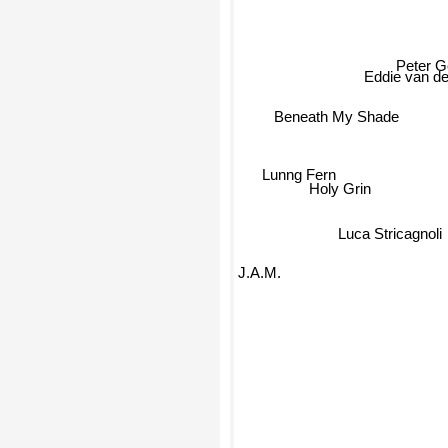
Peter Ge
Eddie van de
Beneath My Shade
Lunng Fern
Holy Grin
Luca Stricagnoli
J.A.M.