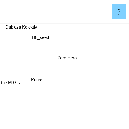
?
Dubioza Kolektiv
H8_seed
Zero Hero
.s
Kuuro