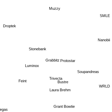
Muzzy
SMLE
Droptek
Nanobii
Stonebank
Grabbitz
Protostar
Soupandreas
Luminox
Trivecta
Bustre
Feint
WRLD
Laura Brehm
Grant Bowtie
egas