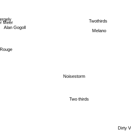
rgely
r Meer
Twothirds
Alan Gogoll
Melano
Rouge
Noisestorm
Two thirds
Dirty V