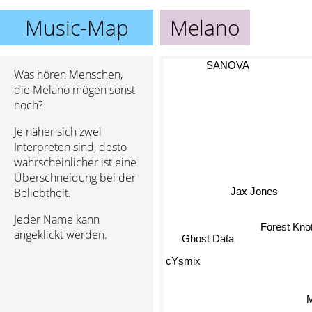
Music-Map
Melano
SANOVA
Was hören Menschen,
die Melano mögen sonst
noch?
Je näher sich zwei
Interpreten sind, desto
wahrscheinlicher ist eine
Überschneidung bei der
Jax Jones
Beliebtheit.
Jeder Name kann
Forest Kno
angeklickt werden.
Ghost Data
cYsmix
M