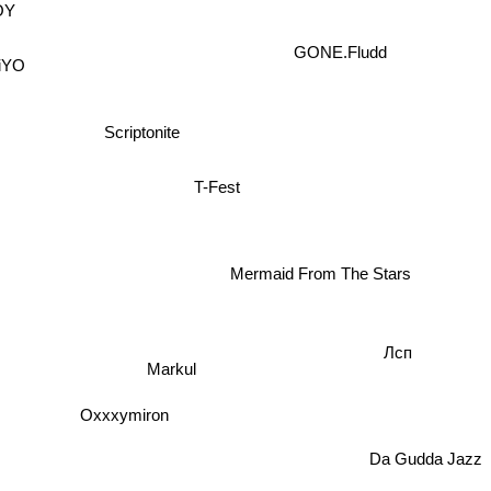
OY
GONE.Fludd
iYO
Scriptonite
T-Fest
Mermaid From The Stars
Лсп
Markul
Oxxxymiron
Da Gudda Jazz