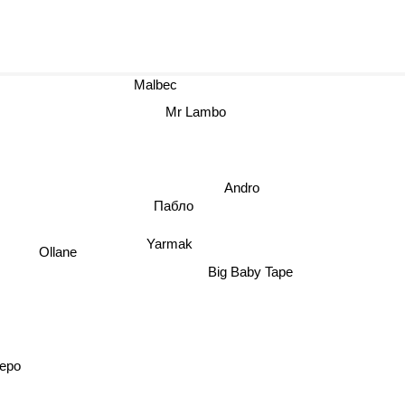
Malbec
Mr Lambo
Andro
Пабло
Yarmak
Ollane
Big Baby Tape
epo