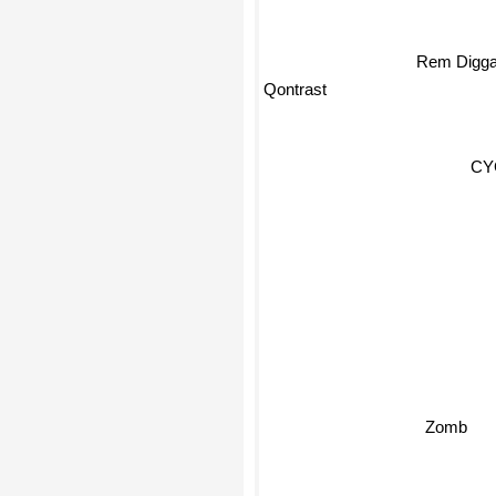
Rem Digga
Qontrast
CY
Zomb