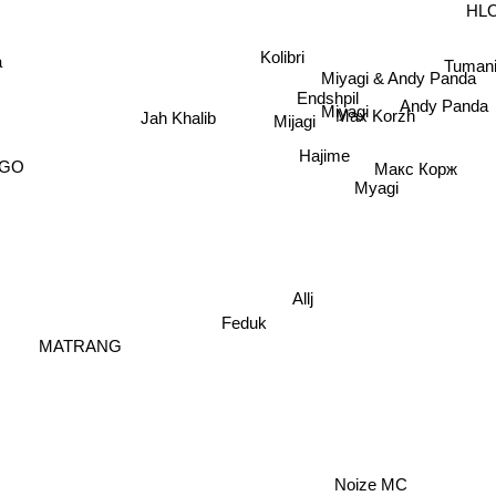
HL
Tuman
Kolibri
Miyagi & Andy Panda
Endshpil
Andy Panda
Miyagi
Max Korzh
Jah Khalib
Mijagi
Hajime
Макс Корж
GO
Myagi
Allj
Feduk
MATRANG
Noize MC