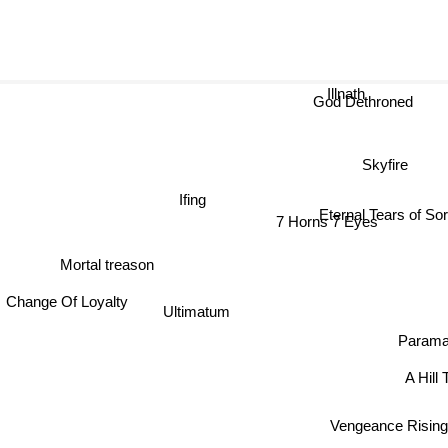
Illnath
God Dethroned
Skyfire
Ifing
Eternal Tears of S
7 Horns 7 Eyes
Mortal treason
Change Of Loyalty
Ultimatum
Parama
A Hill
Vengeance Rising