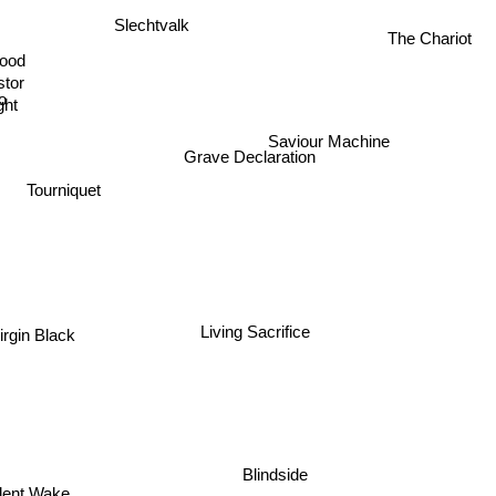
Slechtvalk
The Chariot
lood
stor
o
ght
Saviour Machine
Grave Declaration
Tourniquet
Living Sacrifice
irgin Black
Blindside
Silent Wake