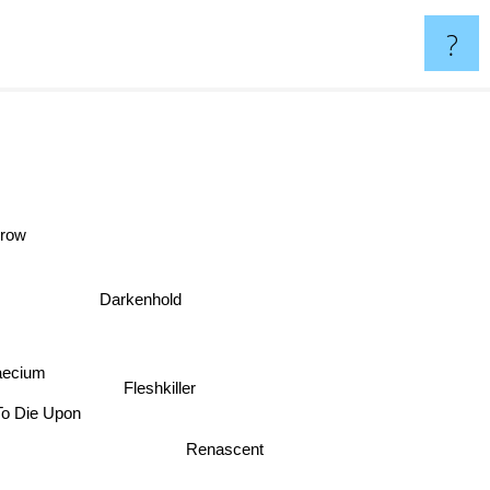
?
orrow
Darkenhold
ecium
Fleshkiller
 To Die Upon
Renascent