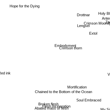
Hope for the Dying
Holy B
Drottnar
Ante
Za
Crimson Moonli
Lengsel
Extol
Embodyment
Crimson thorn
Red ink
V
Mortification
Chained to the Bottom of the Ocean
Soul Embraced
Broken flesh
Flesh Incineration
My 
Abated mass of flesh