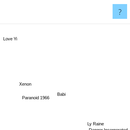
?
Love Yi
Xenon
Babi
Paranoid 1966
Ly Raine
Danger Incorporated