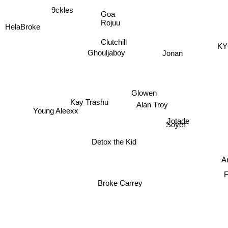
9ckles
Goa
Rojuu
HelaBroke
Clutchill
KY
Jonan
Ghouljaboy
Glowen
Kay Trashu
Alan Troy
Young Aleexx
Jotade
Soyer
Detox the Kid
A
Broke Carrey