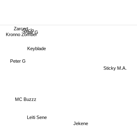
Zarcort
Cyclo
Piter G
Kronno Zomber
Keyblade
Peter G
Sticky M.A.
MC Buzzz
Leïti Sene
Jekene