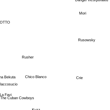
Mori
OTTO
Rusowsky
Rusher
Crie
na Bekuta
Chico Blanco
Flaccosucio
La Favi
The Cuban Cowboys
Kuzz