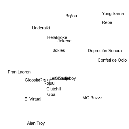
Br¡!ou
Yung Sarria
Rebe
Underaiki
HelaBroke
Jekene
Depresión Sonora
9ckles
Confeti de Odio
Fran Laoren
Ghouljaboy
Leïti Sene
Orslok
Gloosito
Rojuu
Clutchill
Goa
MC Buzzz
El Virtual
Alan Troy