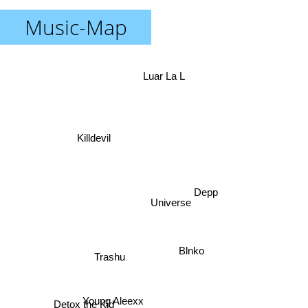
Music-Map
Luar La L
Killdevil
Depp
Universe
Blnko
Trashu
Young Aleexx
Detox the Kid