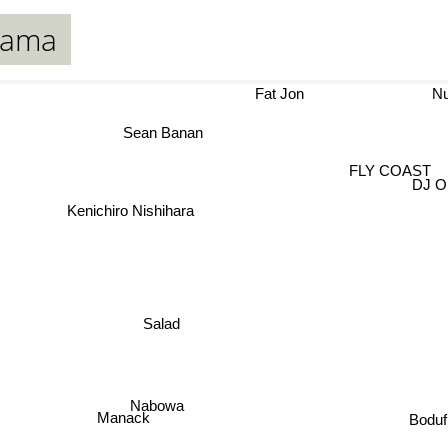
yama
Fat Jon
Nuj
Sean Banan
FLY COA
DJ Ok
Kenichiro Nishihara
Salad
Nabowa
Bodu
Manack