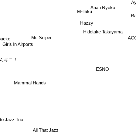
Ay
Anan Ryoko
Rau
M-Taku
Hazzy
Hidetake Takayama
Loueke
Mc Sniper
ACC
Girls In Airports
んキニ！
ESNO
Mammal Hands
azz Trio
All That Jazz