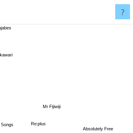
?
abes
ST
awari
Mr Fijiwiji
Re:plus
f Songs
Absolutely Free