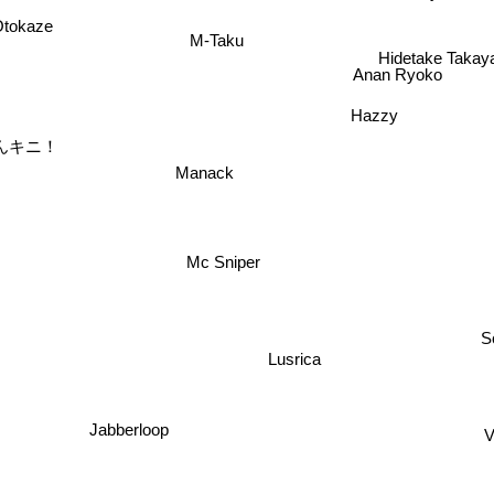
tokaze
M-Taku
Hidetake Taka
Anan Ryoko
Hazzy
んキニ！
Manack
Mc Sniper
Sc
Lusrica
V
Jabberloop