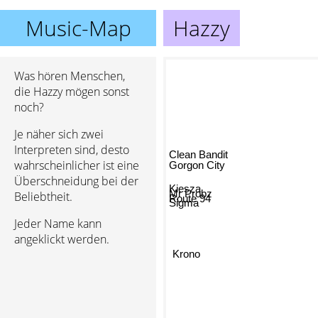
Music-Map
Hazzy
Was hören Menschen,
die Hazzy mögen sonst
noch?
Je näher sich zwei
Clean Bandit
Interpreten sind, desto
Gorgon City
wahrscheinlicher ist eine
Kiesza
Überschneidung bei der
Mr Probz
Route 94
Beliebtheit.
Sigma
Jeder Name kann
angeklickt werden.
Krono