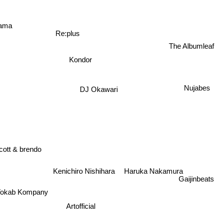
yama
Re:plus
The Albumleaf
Kondor
DJ Okawari
Nujabes
ott & brendo
Kenichiro Nishihara
Haruka Nakamura
Gaijinbeats
okab Kompany
Artofficial