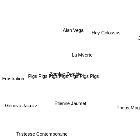
Alan Vega
Hey Colossus
J
La Mverte
Zombie Zombie
Pigs Pigs Pigs Pigs Pigs Pigs Pigs
Frustration
Etienne Jaumet
Geneva Jacuzzi
Theus Ma
Tristesse Contemporaine