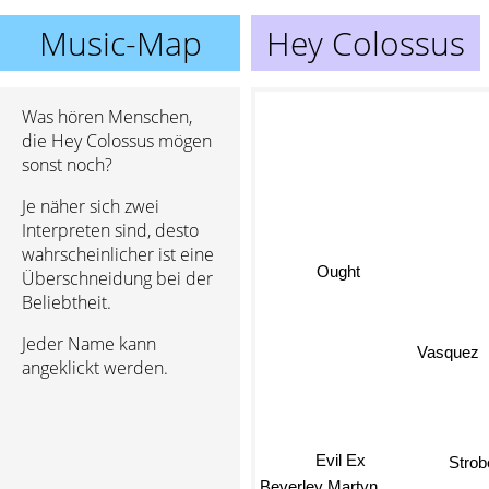
Music-Map
Hey Colossus
Was hören Menschen,
die Hey Colossus mögen
sonst noch?
Je näher sich zwei
Interpreten sind, desto
wahrscheinlicher ist eine
Überschneidung bei der
Ought
Beliebtheit.
Jeder Name kann
Vasquez
angeklickt werden.
Evil Ex
Stro
Beverley Martyn