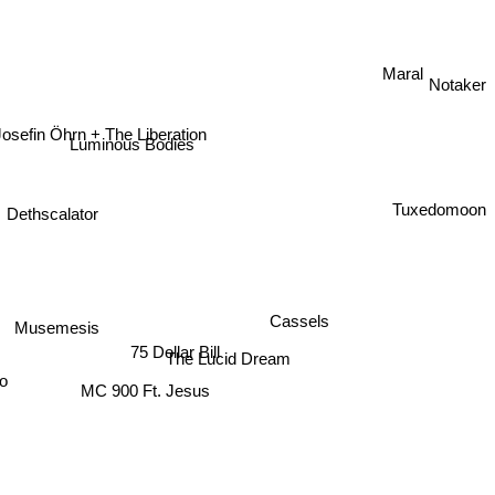
Maral
Notaker
osefin Öhrn + The Liberation
Luminous Bodies
Tuxedomoon
Dethscalator
Cassels
Musemesis
75 Dollar Bill
The Lucid Dream
go
MC 900 Ft. Jesus