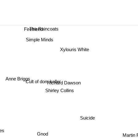
The Raincoats
Firefriend
Simple Minds
Xylouris White
Anne Briggs
Cult of dom keller
Richard Dawson
Shirley Collins
Suicide
bes
Gnod
Martin 