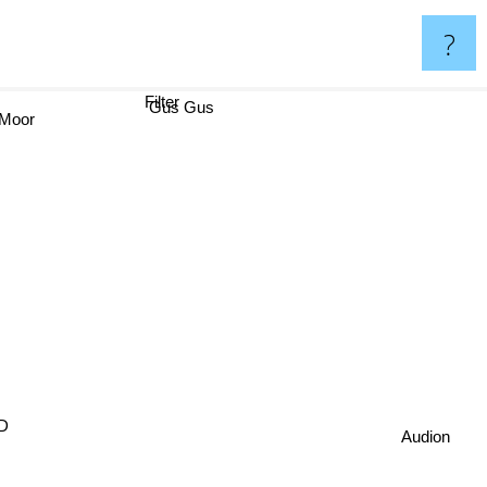
?
Filter
Gus Gus
oor
D
Audion