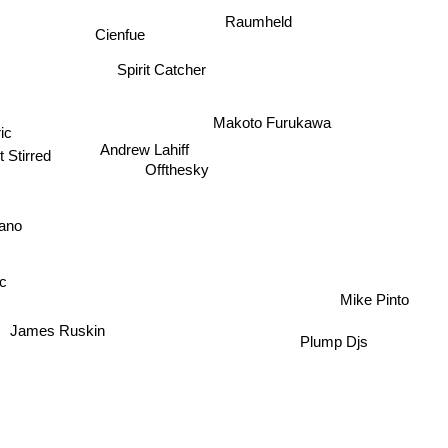
Cienfue
Raumheld
Spirit Catcher
Makoto Furukawa
ic
Andrew Lahiff
 Stirred
Offthesky
lano
Mike Pinto
James Ruskin
Plump Djs
beck