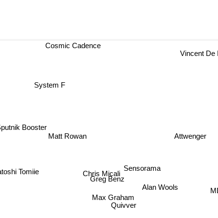
Cosmic Cadence
Vincent De M
System F
putnik Booster
Matt Rowan
Attwenger
Sensorama
Chris Micali
toshi Tomiie
Greg Benz
Alan Wools
M
Max Graham
Quivver