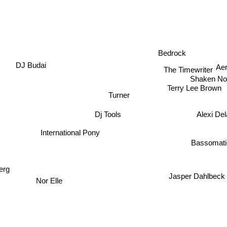
Bedrock
Aer
DJ Budai
The Timewriter
Shaken Not
Terry Lee Brown
Turner
Dj Tools
Alexi De
International Pony
Bassomatic
erg
Jasper Dahl
Nor Elle