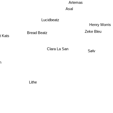
Artemas
Asal
Lucidbeatz
Henry Morris
Bread Beatz
Zeke Bleu
t Kats
Clara La San
Sølv
wn
Lithe