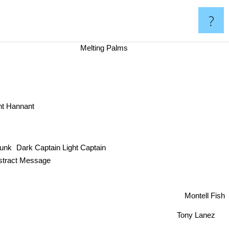
?
Melting Palms
t Hannant
Dark Captain Light Captain
unk
stract Message
Montell Fish
Tony Lanez