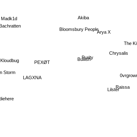
Akiba
Madk1d
Bachratten
Bloomsbury People
Arya X
The Ki
Chrysalis
Purity
Kloudbug
Bullish
PEXØT
n Storm
0vrgro
LAGXNA
Raissa
Lilster
lldiehere