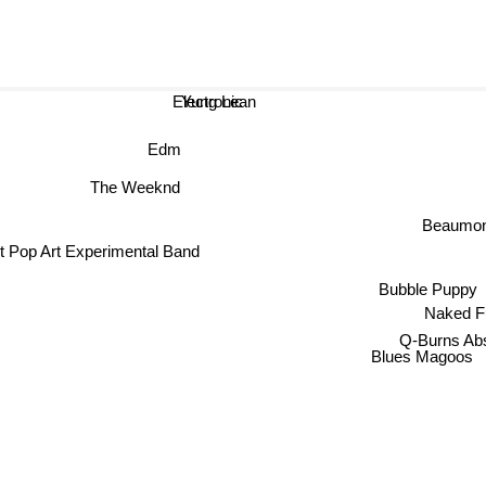
Yung Lean
Electronic
Edm
The Weeknd
Beaumon
 Pop Art Experimental Band
Bubble Puppy
Naked F
Q-Burns Ab
Blues Magoos