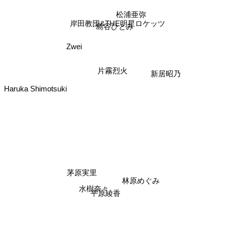
松浦亜弥
岸田教団&THE明星ロケッツ
島谷ひとみ
Zwei
片霧烈火
新居昭乃
Haruka Shimotsuki
茅原実里
林原めぐみ
平原綾香
水樹奈々