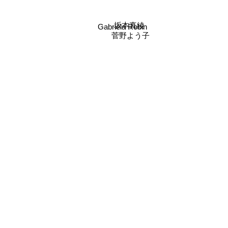
坂本真綾
Gabriela Robin
菅野よう子