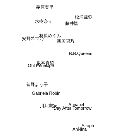
茅原実里
松浦亜弥
水樹奈々
藤井隆
林原めぐみ
安野希世乃
新居昭乃
B.B.Queens
Oh! Penelope
坂本真綾
菅野よう子
Gabriela Robin
Annabel
Day After Tomorrow
川井憲次
Siraph
AnNina