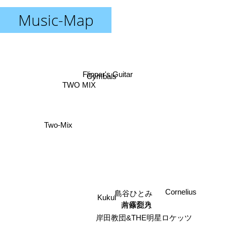
Music-Map
Flipper's Guitar
Cymbals
TWO MIX
Two-Mix
Cornelius
島谷ひとみ
Kukui
南條愛乃
片霧烈火
岸田教団&THE明星ロケッツ