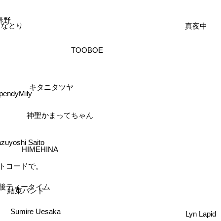
春野
真夜中
なとり
TOOBOE
キタニタツヤ
pendyMily
神聖かまってちゃん
zuyoshi Saito
HIMEHINA
イトコードで。
後ティータイム
結束バンド
Sumire Uesaka
Lyn Lapid