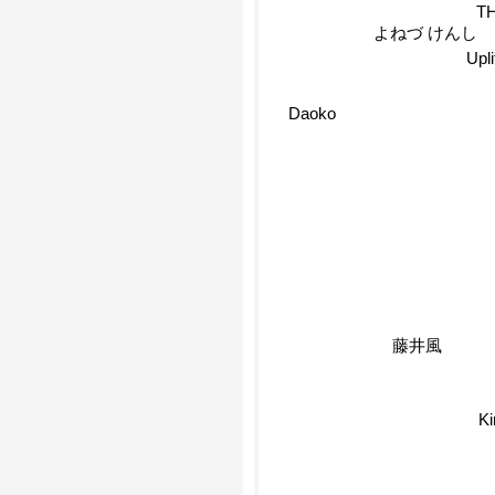
T
よねづ けんし
Upl
Daoko
藤井風
K