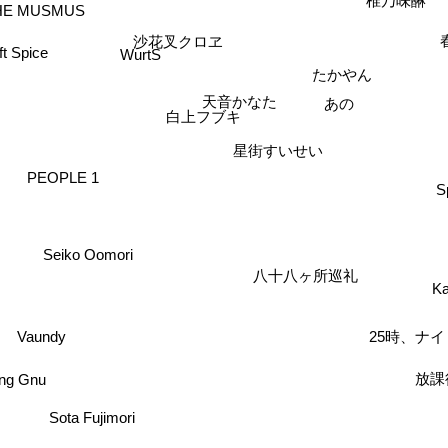
椎乃味醂
HE MUSMUS
沙花叉クロヱ
ift Spice
WurtS
たかやん
天音かなた
あの
白上フブキ
星街すいせい
PEOPLE 1
S
Seiko Oomori
八十八ヶ所巡礼
Ka
25時、ナ
Vaundy
放課
ing Gnu
Sota Fujimori