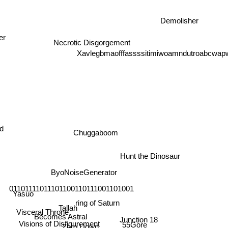
Demolisher
Necrotic Disgorgement
r
Xavlegbmaofffassssitimiwoamndutroabcwapwa
d
Chuggaboom
Hunt the Dinosaur
ByoNoiseGenerator
01101111011101100110111001101001
Yasuo
ring of Saturn
Tallah
Visceral Throne
Becomes Astral
Junction 18
Visions of Disfigurement