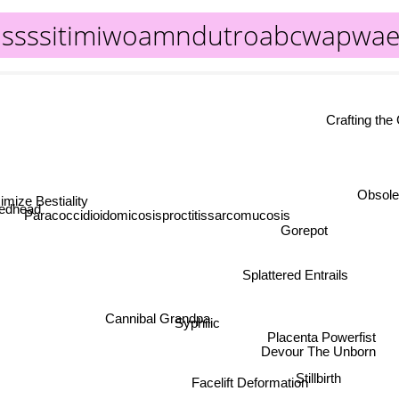
assssitimiwoamndutroabcwapwaei
Crafting th
imize Bestiality
Obsole
dhead
Paracoccidioidomicosisproctitissarcomucosis
Gorepot
Splattered Entrails
Cannibal Grandpa
Syphilic
Placenta Powerfist
Devour The Unborn
Stillbirth
Facelift Deformation