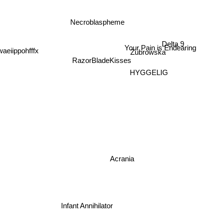
Necroblaspheme
Delta 9
Your Pain is Endearing
eiippohfffx
Zubrowska
RazorBladeKisses
HYGGELIG
Acrania
Infant Annihilator