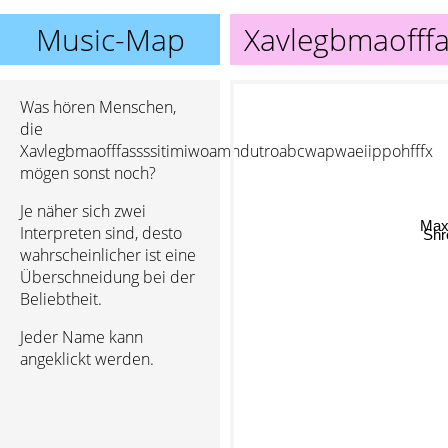
Music-Map
Xavlegbmaofff
Was hören Menschen,
die
Xavlegbmaofffassssitimiwoamndutroabcwapwaeiippohfffx
mögen sonst noch?
Je näher sich zwei
Max
Interpreten sind, desto
Shre
wahrscheinlicher ist eine
Überschneidung bei der
Beliebtheit.
Jeder Name kann
angeklickt werden.