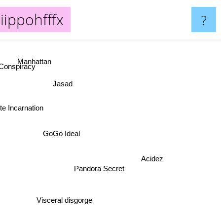
ippohfffx
?
Manhattan
e Conspiracy
Jasad
te Incarnation
GoGo Ideal
Acidez
Pandora Secret
Visceral disgorge