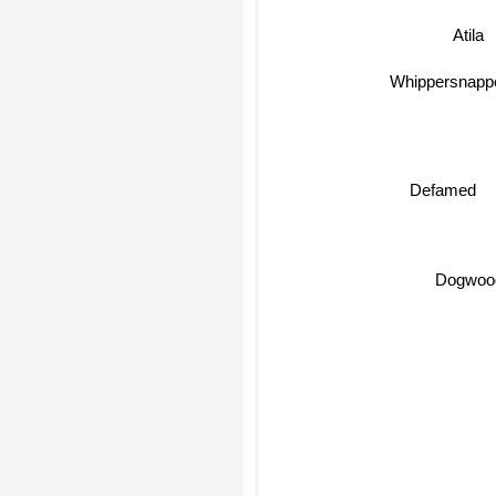
Atila
Whippersnappe
Defamed
Dogwoo