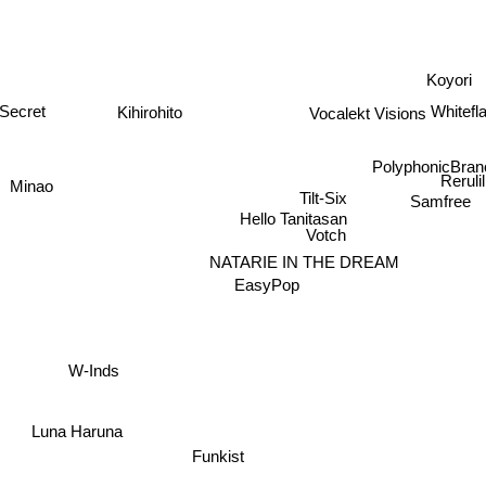
Koyori
Whitef
Kihirohito
Vocalekt Visions
Secret
PolyphonicBran
Rerulil
Minao
Tilt-Six
Samfree
Hello Tanitasan
Votch
NATARIE IN THE DREAM
EasyPop
W-Inds
Luna Haruna
Funkist