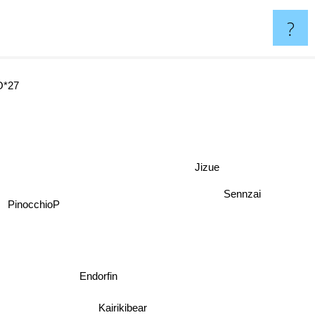
?
*27
Jizue
Sennzai
PinocchioP
Endorfin
Kairikibear