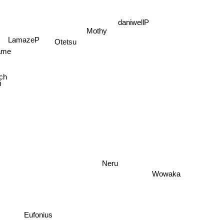
Mothy
daniwellP
LamazeP
Otetsu
lame
ch
i
Neru
Wowaka
Eufonius