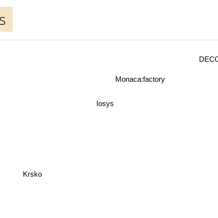
s
DECO
Monaca:factory
Iosys
Krsko