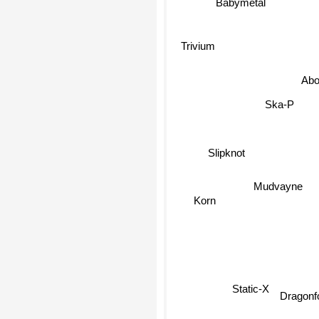
Babymetal
Trivium
Abo
Ska-P
Slipknot
Mudvayne
Korn
Static-X
Dragonfo