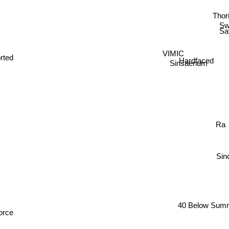
Thor
Sw
Sav
VIMIC
rted
Hardfaced
Sinsaenum
Ra
Sinc
40 Below Sum
rce