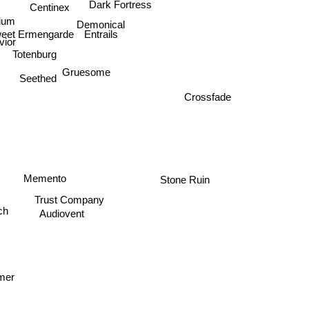
Dark Fortress
Centinex
ium
Demonical
eet Ermengarde
Entrails
ior
Totenburg
Gruesome
Seethed
Crossfade
Memento
Stone Ruin
Trust Company
h
Audiovent
mer