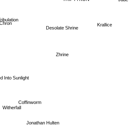
ribulation
Chron
Krallice
Desolate Shrine
Zhrine
d Into Sunlight
Coffinworm
Witherfall
Jonathan Hulten