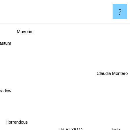
?
r
Mavorim
astum
Claudia Montero
Shadow
Horrendous
Jade
TRIPTYKON