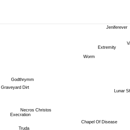
Jenifereve
V
Extremity
Worm
Godthrymm
Graveyard Dirt
Lunar 
Necros Christos
Execration
Chapel Of Disease
Truda