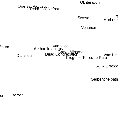
Obliteration
Oranssi Pazuzu
Rebirth of Nefast
T
Sweven
Morbus 
Venenum
Vanhelgd
Arkhon Infaustus
Vektor
Grave Miasma
Vomitus
Dead Congregation
Diapsiquir
Progenie Terrestre Pura
Dragge
Coffins
Serpentine path
Bölzer
ion