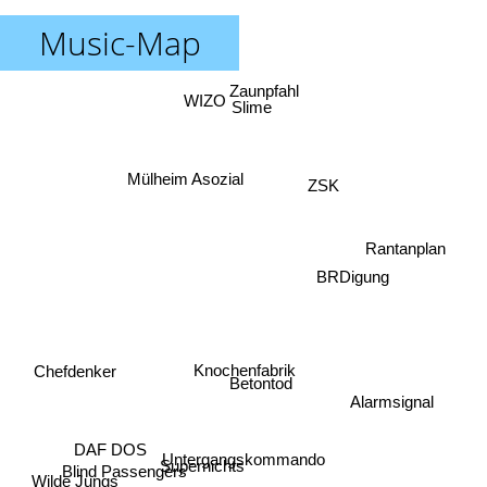
Music-Map
Zaunpfahl
WIZO
Slime
Mülheim Asozial
ZSK
Rantanplan
BRDigung
Knochenfabrik
Chefdenker
Betontod
Alarmsignal
DAF DOS
Untergangskommando
Supernichts
Blind Passengers
Wilde Jungs