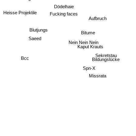
Dödelhaie
Heisse Projektile
Fucking faces
Aufbruch
Blutjungs
Bitume
Saeed
Nein Nein Nein
Kaput Krauts
Sekretstau
Bcc
Bildungslücke
Spn-X
Missrata