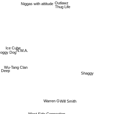
Outlawz
Niggas with attitude
Thug Life
Ice Cube
N.W.A.
oggy Dog
Wu-Tang Clan
 Deep
Shaggy
Warren G
Will Smith
West Side Connection