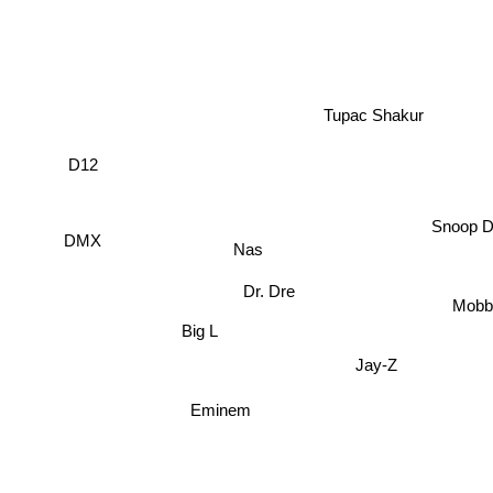
Tupac Shakur
D12
Snoop D
DMX
Nas
Dr. Dre
Mobb
Big L
Jay-Z
Eminem