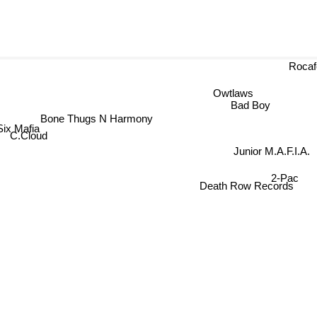
Rocaf
Owtlaws
Bad Boy
Bone Thugs N Harmony
ix Mafia
C.Cloud
Junior M.A.F.I.A.
2-Pac
Death Row Records