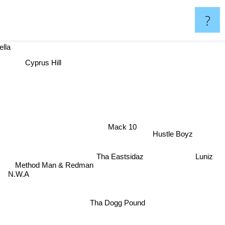
?
ella
Cyprus Hill
Mack 10
Hustle Boyz
Tha Eastsidaz
Luniz
Method Man & Redman
N.W.A
Tha Dogg Pound