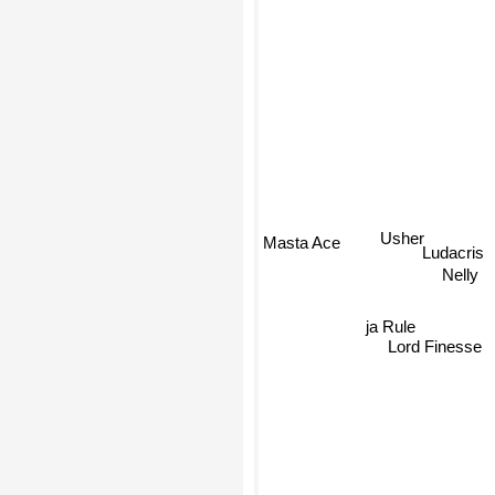
Usher
Masta Ace
Ludacris
Nelly
ja Rule
Lord Finesse