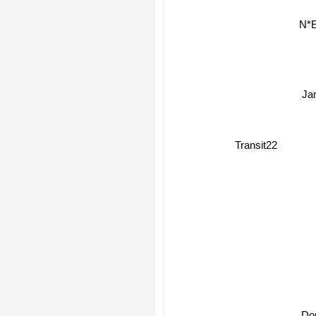
N*E
Ja
Transit22
Do