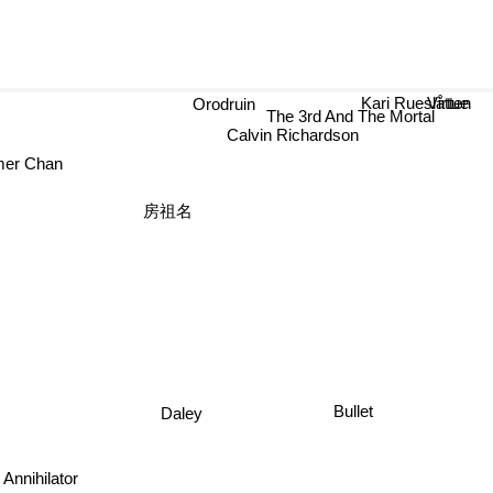
Orodruin
Kari Rueslåtten
Virtu
The 3rd And The Mortal
Calvin Richardson
mer Chan
房祖名
Bullet
Daley
Annihilator