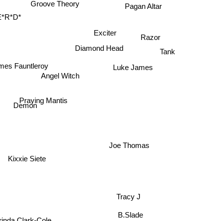
Pagan Altar
Groove Theory
*R*D*
Exciter
Razor
Diamond Head
Tank
mes Fauntleroy
Luke James
Angel Witch
Praying Mantis
Demon
Joe Thomas
Kixxie Siete
Tracy J
B.Slade
rinda Clark-Cole