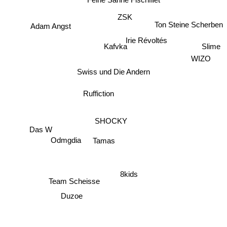
Feine Sahne Fischfilet
ZSK
Ton Steine Scherben
Adam Angst
Irie Révoltés
Slime
Kafvka
WIZO
Swiss und Die Andern
Ruffiction
SHOCKY
Das W
Odmgdia
Tamas
8kids
Team Scheisse
Duzoe