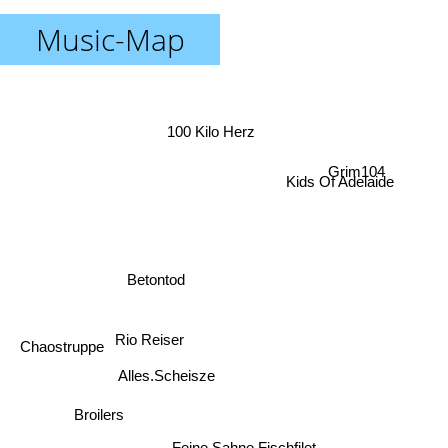
Music-Map
100 Kilo Herz
Grim104
Kids Of Adelaide
Betontod
Rio Reiser
Chaostruppe
Alles.Scheisze
Broilers