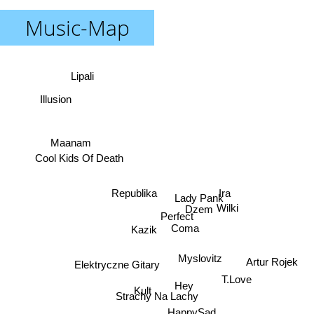
Music-Map
Lipali
Illusion
Maanam
Cool Kids Of Death
Ira
Republika
Lady Pank
Wilki
Dzem
Perfect
Coma
Kazik
Myslovitz
Artur Rojek
Elektryczne Gitary
T.Love
Hey
Kult
Strachy Na Lachy
HappySad