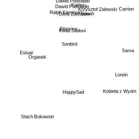
Dawid Podsiadlo
Kortez
Dawid Podsiadło
Krzysztof Zalewski
Carrion
Ralph Kaminski
Sanah
Daria Zawiałow
Bitamina
Kwiat Jabłoni
Sonbird
Sarsa
Estuar
Organek
Lorein
HappySad
Kobieta z Wydm
Stach Bukowski