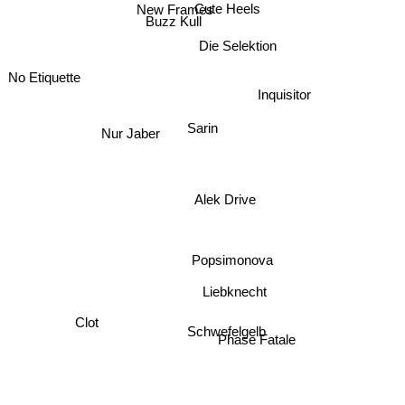
New Frames
Cute Heels
Buzz Kull
Die Selektion
Inquisitor
No Etiquette
Nur Jaber
Sarin
Alek Drive
Popsimonova
Liebknecht
Clot
Schwefelgelb
Phase Fatale