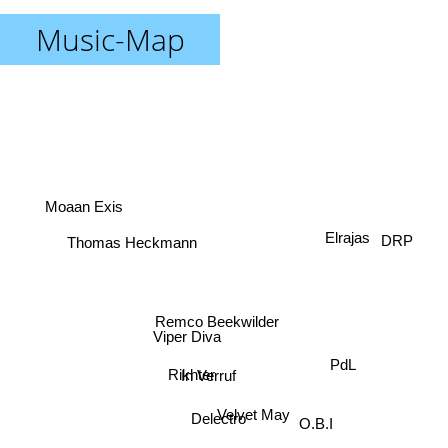
Music-Map
Moaan Exis
Elrajas
Thomas Heckmann
DRP
Remco Beekwilder
Viper Diva
Rikhter
In Verruf
PdL
O.B.I
Velvet May
Delectro