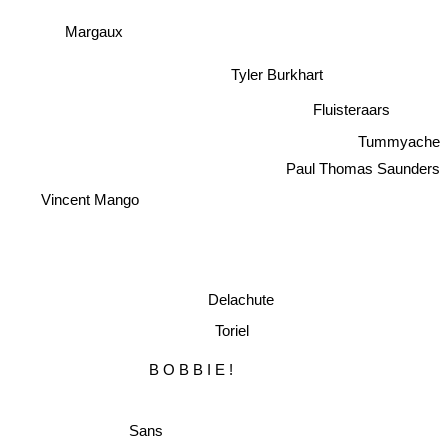
Margaux
Tyler Burkhart
Fluisteraars
Tummyache
Paul Thomas Saunders
Vincent Mango
Delachute
Toriel
B O B B I E !
Sans