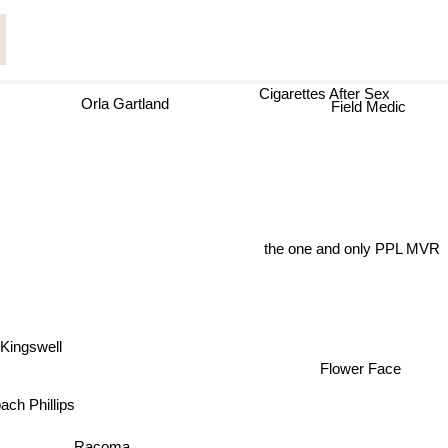
Cigarettes After Sex
Orla Gartland
Field Medic
the one and only PPL MVR
Kingswell
Flower Face
ach Phillips
Racoma