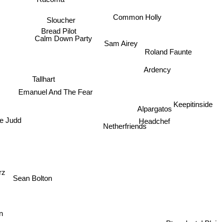
Common Holly
Sloucher
Bread Pilot
Calm Down Party
Sam Airey
Roland Faunte
Ardency
Tallhart
Emanuel And The Fear
Keepitinside
Alpargatos
e Judd
Headchef
Netherfriends
z
Sean Bolton
in