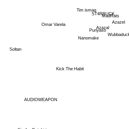
Tim ismag
ST4RBUCK
MadRats
Azazel
Omar Varela
Azazal
Punyaso
Wubbaduc
Nanomake
Soltan
Kick The Habit
AUDIOWEAPON
Similar Outskirts