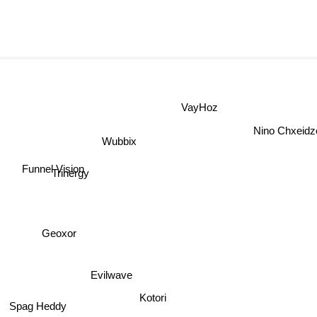
VayHoz
Nino Chx
Wubbix
Funnel Vision
Trinergy
Geoxor
Evilwave
Kotori
Spag Heddy