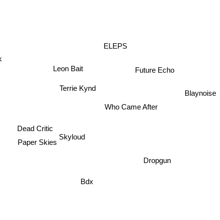
ELEPS
k
Leon Bait
Future Echo
Terrie Kynd
Blaynoise
Who Came After
Dead Critic
Skyloud
Paper Skies
Dropgun
Bdx