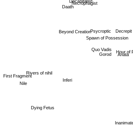
Necrophagist
Daath
Psycroptic
Decrepit 
Beyond Creation
Spawn of Possession
Quo Vadis
Hour of
Gorod
Anata
Rivers of nihil
First Fragment
Inferi
Nile
Dying Fetus
Inanimate