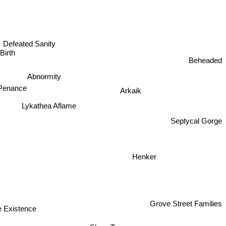
Defeated Sanity
Birth
Beheaded
Abnormity
 Penance
Arkaik
Lykathea Aflame
Septycal Gorge
Henker
Grove Street Families
 Existence
Sleep Terror