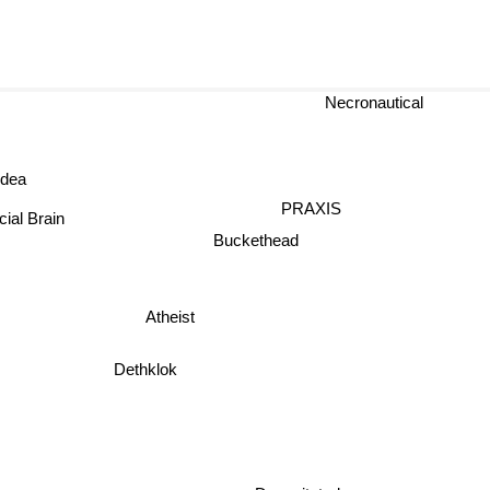
Necronautical
 Idea
PRAXIS
icial Brain
Buckethead
Atheist
Dethklok
Decapitated