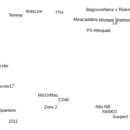
AntsLive
Bagzoverfame x Riske
7TH
Teeway
Mixtape Madne
Abracadabra
Ld
PS Hitsquad
zzler
scow17
MizOrMac
CGM
Nito NB
Zone 2
YANKO
Spartans
Suspect
1011