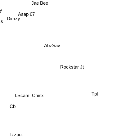
Jae Bee
y
Asap 67
Dimzy
ss
AbzSav
Rockstar Jt
Chinx
T.Scam
Cb
Tpl
Izzpot