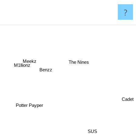
?
Meekz
The Nines
M1llionz
Benzz
Cadet
Potter Payper
SUS