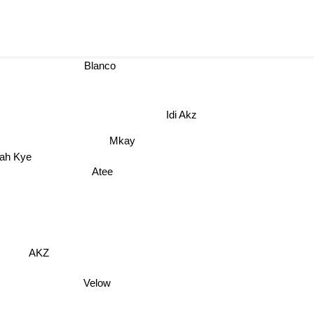
Blanco
Idi Akz
Mkay
stah Kye
Atee
AKZ
Velow