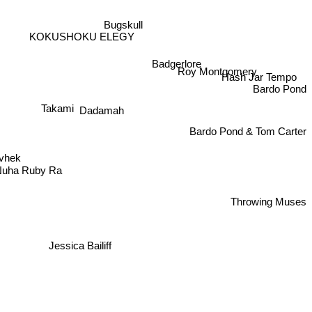
Bugskull
KOKUSHOKU ELEGY
Badgerlore
Roy Montgomery
Hash Jar Tempo
Bardo Pond
Takami
Dadamah
Bardo Pond & Tom Carter
vhek
uha Ruby Ra
Throwing Muses
Jessica Bailiff