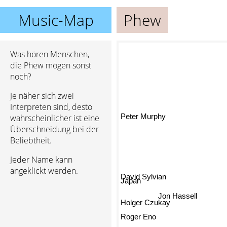
Music-Map
Phew
Was hören Menschen,
die Phew mögen sonst
noch?
Je näher sich zwei
Interpreten sind, desto
Peter Murphy
wahrscheinlicher ist eine
Überschneidung bei der
Beliebtheit.
Jeder Name kann
angeklickt werden.
David Sylvian
Japan
Jon Hassell
Holger Czukay
Roger Eno