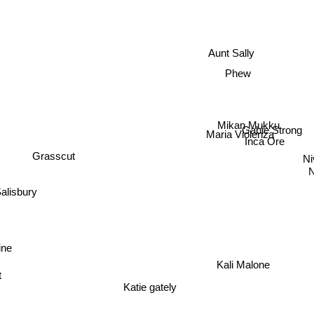
Aunt Sally
Phew
Mikan Mukku
Gabie Strong
Maria Violenza
Inca Ore
Grasscut
Ni
N
Salisbury
aine
Kali Malone
lt
Katie gately