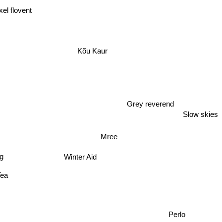
xel flovent
Kõu Kaur
Grey reverend
Slow skies
Mree
Winter Aid
ng
Tea
Perlo