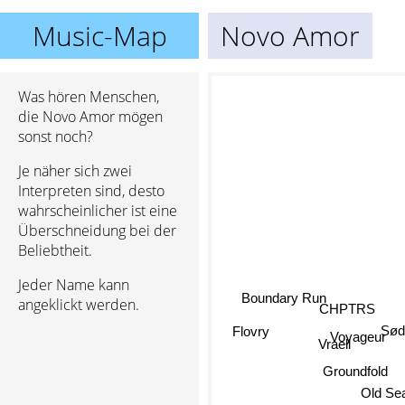
Music-Map
Novo Amor
Was hören Menschen,
die Novo Amor mögen
sonst noch?
Je näher sich zwei
Interpreten sind, desto
wahrscheinlicher ist eine
Überschneidung bei der
Beliebtheit.
Jeder Name kann
Boundary Run
angeklickt werden.
CHPTRS
Sø
Flovry
Voyageur
Vraell
Groundfold
Old Se