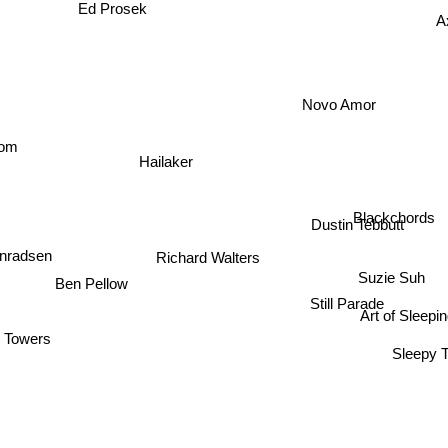
Ed Prosek
A
Novo Amor
som
Hailaker
Blackchords
Dustin Tebbutt
nradsen
Richard Walters
Suzie Suh
Ben Pellow
Still Parade
Art of Sleepi
 Towers
Sleepy 