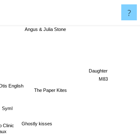
?
Angus & Julia Stone
Daughter
M83
Otis English
The Paper Kites
Syml
Ghostly kisses
 Clinic
aux