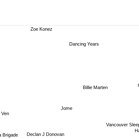
Zoe Konez
Dancing Years
Billie Marten
Jome
d Ven
Vancouver Sleep
H
Declan J Donovan
a Brigade