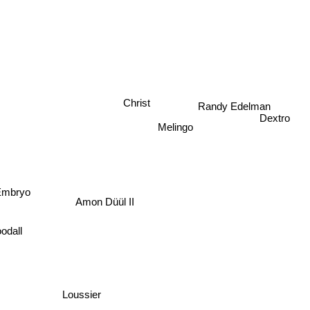
Christ
Randy Edelman
Melingo
Dextro
Embryo
Amon Düül II
odall
Loussier