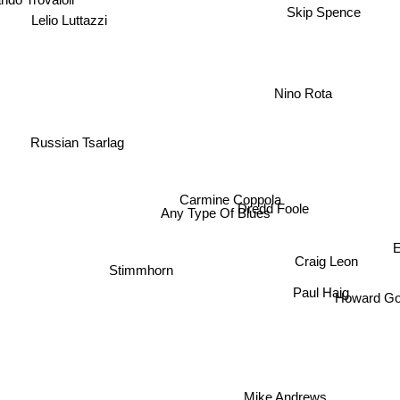
do Trovaioli
Skip Spence
Lelio Luttazzi
Nino Rota
Russian Tsarlag
Carmine Coppola
Dredd Foole
Any Type Of Blues
Craig Leon
Stimmhorn
Paul Haig
Howard Go
Mike Andrews