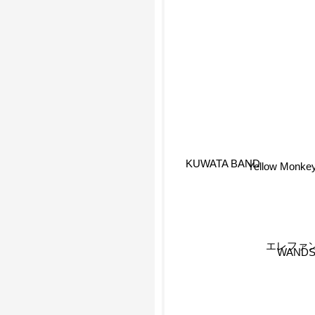
KUWATA BAND
Yellow Monk
エレファ
WANDS