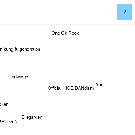
?
One Ok Rock
an kung-fu generation
Radwimps
Official HIGE DANdism
Yui
cken
Ellegarden
GReeeeN