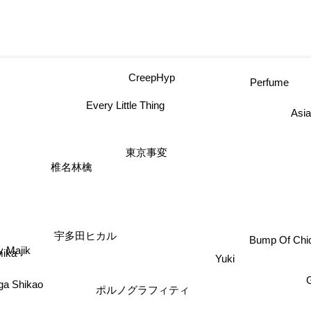
CreepHyp
Perfume
Every Little Thing
Asi
東京事変
椎名林檎
宇多田ヒカル
 Majik
Bump Of Chi
mika
Yuki
ga Shikao
ポルノグラフィティ
Porno Graffiti