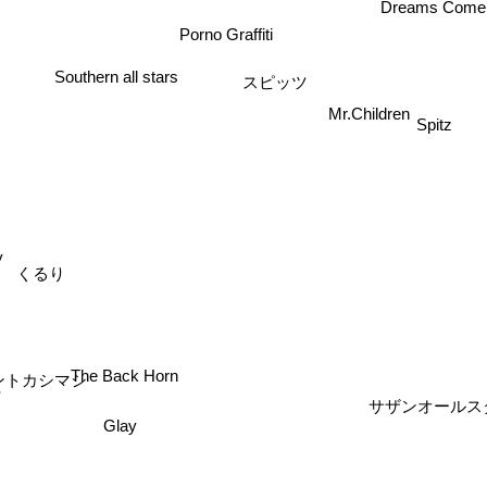
Dreams Come
Southern all stars
Mr.Children
スピッツ
Spitz
ey
くるり
The Back Horn
ントカシマシ
サザンオールス
Glay