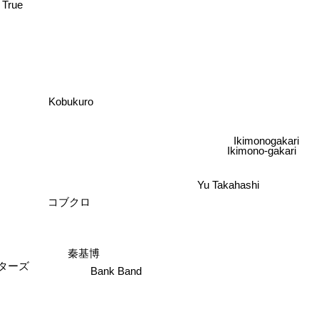
 True
Kobukuro
Ikimonogakari
Ikimono-gakari
Yu Takahashi
コブクロ
秦基博
ターズ
Bank Band