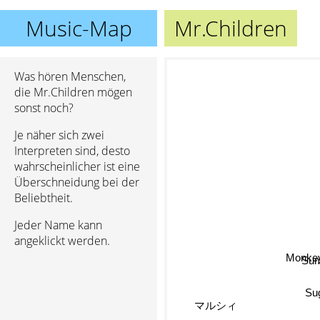
Music-Map
Mr.Children
Was hören Menschen,
die Mr.Children mögen
sonst noch?
Je näher sich zwei
Interpreten sind, desto
wahrscheinlicher ist eine
Überschneidung bei der
Beliebtheit.
Jeder Name kann
angeklickt werden.
Monkey
Su
Su
マルシィ