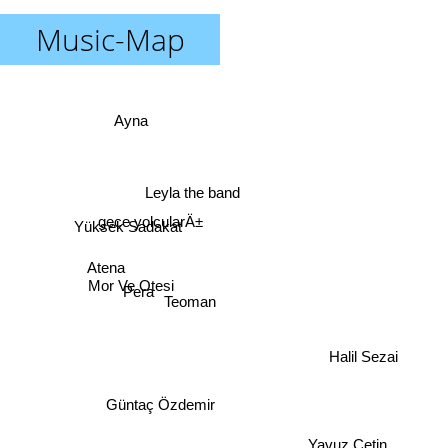
Music-Map
Ayna
Leyla the band
gece yolcularÄ±
Yüksek Sadakat
Atena
Mor Ve Otesi
Pera
Teoman
Halil Sezai
Güntaç Özdemir