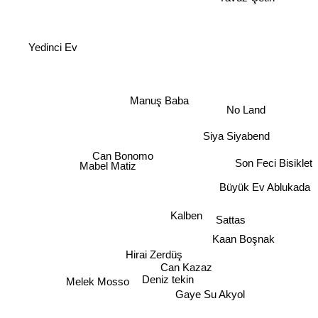
Yavuz Çetin
Yedinci Ev
Manuş Baba
No Land
Siya Siyabend
Son Feci Bisiklet
Can Bonomo
Mabel Matiz
Büyük Ev Ablukada
Kalben
Sattas
Kaan Boşnak
Hirai Zerdüş
Can Kazaz
Deniz tekin
Melek Mosso
Gaye Su Akyol