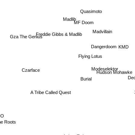
Quasimoto
Madlib
MF Doom
Madvillain
Freddie Gibbs & Madlib
Gza The Genius
Dangerdoom
KMD
Flying Lotus
Modeselektor
Czarface
Hudson Mohawke
Burial
Dece
A Tribe Called Quest
-O
e Roots