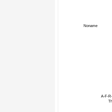
Noname
A-F-R
Th