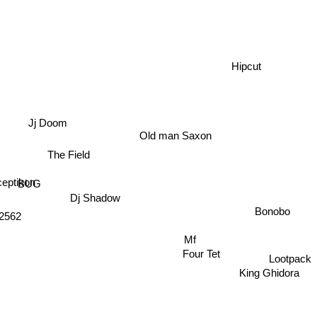
Hipcut
Jj Doom
Old man Saxon
The Field
BUG
ptikon
Dj Shadow
2562
Mf
Bonobo
Four Tet
Lootpack
King Ghidora