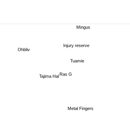
Mingus
Injury reserve
Ohbliv
Tuamie
Ras G
Tajima Hal
Metal Fingers