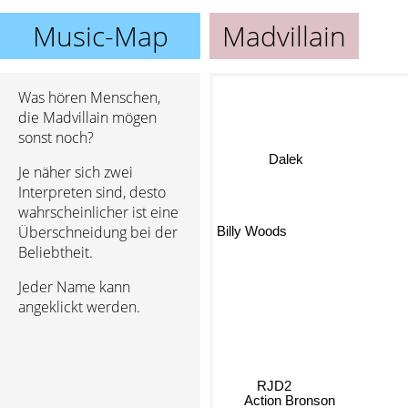
Music-Map
Madvillain
Was hören Menschen,
die Madvillain mögen
sonst noch?
Dalek
Je näher sich zwei
Interpreten sind, desto
wahrscheinlicher ist eine
Billy Woods
Überschneidung bei der
Beliebtheit.
Jeder Name kann
angeklickt werden.
RJD2
Action Bronson