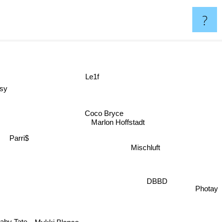
?
Le1f
ssy
Coco Bryce
Marlon Hoffstadt
Parri$
Mischluft
DBBD
Photay
Mykki Blanco