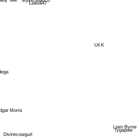
aby Tate
Leikeli47
Uli K
dega
ar Morra
Liam Byrne
Tygapaw
Divinecowgurl