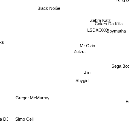
Yung B
Black Noi$e
Zebra Katz
Cakes Da Killa
LSDXOXO
Bbymutha
ks
Mr Ozio
Zutzut
Sega Bo
Jlin
Shygirl
Gregor McMurray
Edg
Simo Cell
 DJ