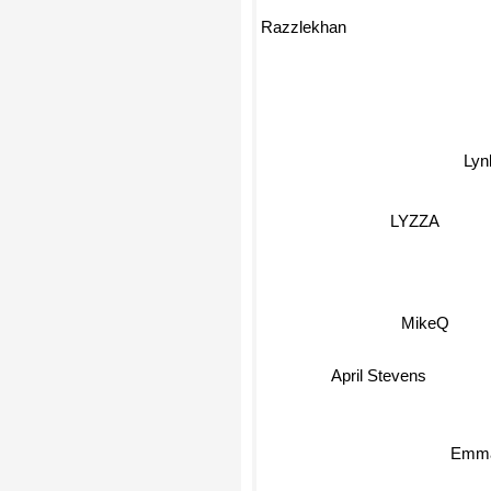
Razzlekhan
Lyn
LYZZA
MikeQ
April Stevens
Emma