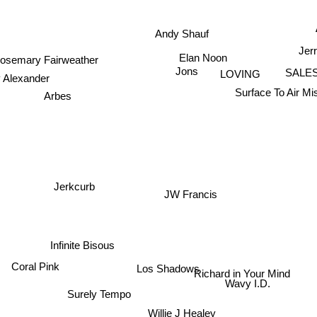
A
Andy Shauf
Jerr
Elan Noon
Rosemary Fairweather
SALE
Jons
LOVING
y Alexander
Surface To Air Mis
Arbes
JW Francis
Jerkcurb
Infinite Bisous
Los Shadows
Coral Pink
Richard in Your Mind
Surely Tempo
Wavy I.D.
Willie J Healey