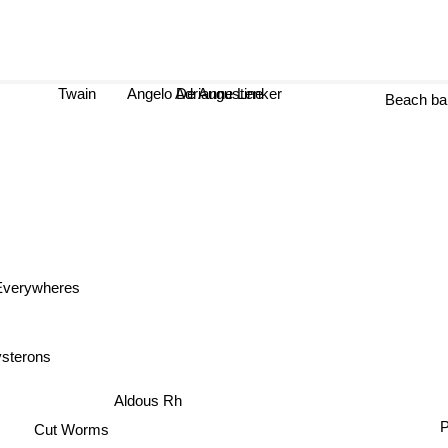
Twain
Angelo De Augustine
Adrianne Lenker
Beach ba
Everywheres
sterons
Aldous Rh
P
Cut Worms