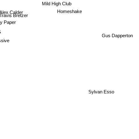
Mild High Club
lex Calder
Homeshake
Travis Bretzer
y Paper
S
Gus Dapperton
sive
Sylvan Esso
Crumb