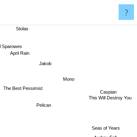
?
Stolas
Red Sparowes
April Rain
Jakob
Mono
The Best Pessimist
Caspian
This Will Destroy You
Pelican
Seas of Years
Audrey Fall