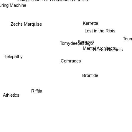
d National
ing Machine
Kerretta
Zechs Marquise
Lost in the Riots
Toun
Barrows
Tomydeepestego
Mental Architects
Ocean Districts
Telepathy
Comrades
Brontide
Rifftia
Athletics