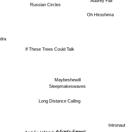
Russian Circles
Oh Hiroshima
dra
If These Trees Could Talk
Maybeshewill
Sleepmakeswaves
Long Distance Calling
A Fool's Errand
Intronaut