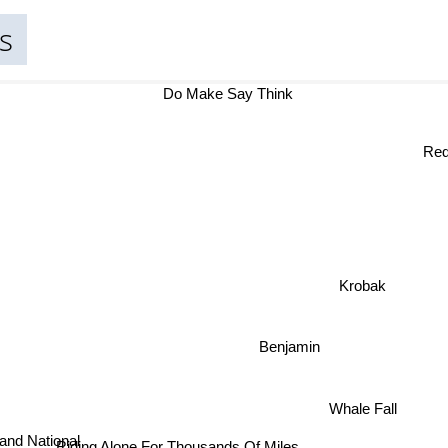
ts
Do Make Say Think
Krobak
Benjamin
Whale Fall
Riding Alone For Thousands Of Miles