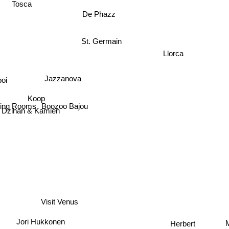
Tosca
De Phazz
St. Germain
n
Llorca
Jazzanova
Koop
oi
Boozoo Bajou
ning Rooms
Dzihan & Kamien
Visit Venus
Herbert
Jori Hukkonen