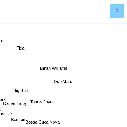
?
is
Tiga
Hannah Williams
Dub Mars
Big Bud
ra
Tom & Joyce
Rainer Trüby
ssive
Buscemi
Bossa Cuca Nova