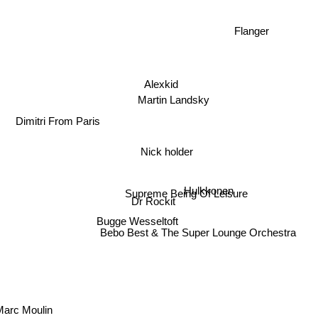
Flanger
Alexkid
Martin Landsky
Dimitri From Paris
Nick holder
Hulkkonen
Supreme Being Of Leisure
Dr Rockit
Bugge Wesseltoft
Bebo Best & The Super Lounge Orchestra
Marc Moulin